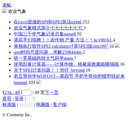
发帖
农业气象
在excel里做的SPI和SPEI算法
qxbtd
212
农业气象模式简介
七七七七七七七
3
中国三千年气象记录总集
gassell
92
请高手们指教！！农作物 产量 方法！！
nc198161
4
单独执行软件SPEI calculator计算SPEI值
zjm1997
16
spei时间尺度问题，求解
2598444m
2
研一零基础跨转大气科学
anpu
7
使用彭曼计算器——计算作物、植被蒸散量
瞌睡猫喵
16
关于SPEI计算问题！！
华仔_beyond
19
老五带你学WOFOST---第四节 手把手带你把模型转起来
topmad
103
1
2
3
4
.. 49
/ 49 页
下一页
首页
|
登录
|
注册
标准版
|
触屏版
|
电脑版
|
客户端
© Comsenz Inc.