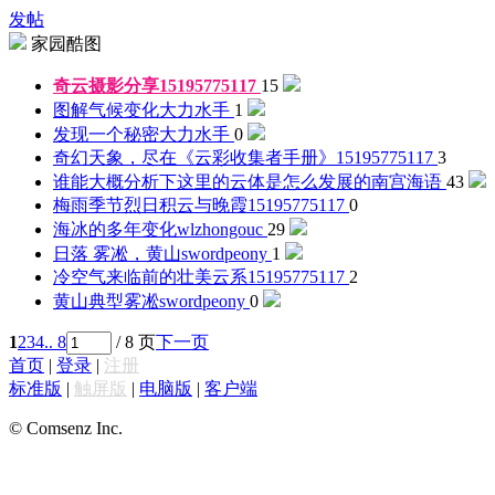
发帖
家园酷图
奇云摄影分享
15195775117
15
图解气候变化
大力水手
1
发现一个秘密
大力水手
0
奇幻天象，尽在《云彩收集者手册》
15195775117
3
谁能大概分析下这里的云体是怎么发展的
南宫海语
43
梅雨季节烈日积云与晚霞
15195775117
0
海冰的多年变化
wlzhongouc
29
日落 雾凇，黄山
swordpeony
1
冷空气来临前的壮美云系
15195775117
2
黄山典型雾凇
swordpeony
0
1
2
3
4
.. 8
/ 8 页
下一页
首页
|
登录
|
注册
标准版
|
触屏版
|
电脑版
|
客户端
© Comsenz Inc.