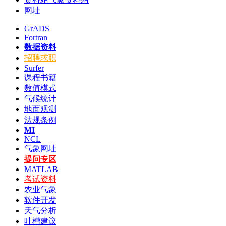
网址
GrADS
Fortran
数据资料
招聘求职
Surfer
课程书籍
数值模式
气候统计
地面观测
法规条例
MI
NCL
气象网址
提问专区
MATLAB
考试资料
农业气象
软件开发
天气分析
吐槽建议