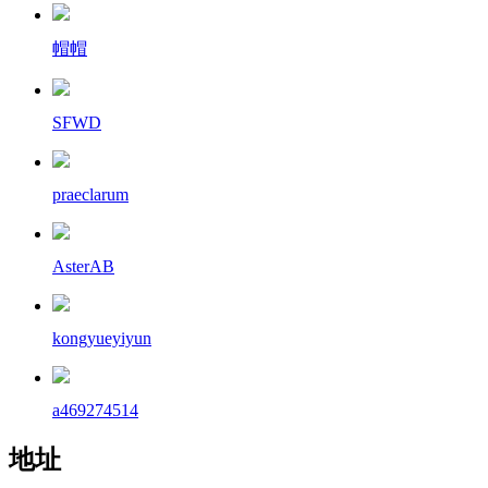
帽帽
SFWD
praeclarum
AsterAB
kongyueyiyun
a469274514
地址