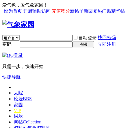
爱气象，爱气象家园！
·设为首页
开启辅助访问
充值积分
新帖子
新回复
热门贴
精华帖
找回密码
自动登录
密码
立即注册
登录
只需一步，快速开始
快捷导航
大院
论坛
BBS
家园
VIP
娱乐
淘帖
Collection
资料站
气象资料站