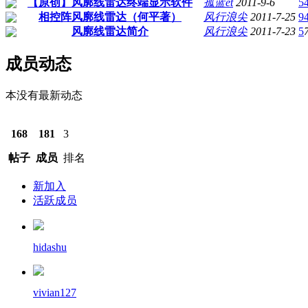
【原创】风廓线雷达终端显示软件
孤蓝et
2011-9-6
5
相控阵风廓线雷达（何平著）
风行浪尖
2011-7-25
9
风廓线雷达简介
风行浪尖
2011-7-23
5
成员动态
本没有最新动态
168
181
3
帖子
成员
排名
新加入
活跃成员
hidashu
vivian127