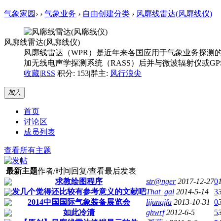
气象家园
›
›
气象业务
›
自由创建分类
›
风廓线雷达(风廓线仪)
风廓线雷达(风廓线仪)
风廓线雷达（WPR）是近年来各国应用于气象业务探测
加无线电声学探测系统（RASS）后并与微波辐射仪或G
收藏
|
RSS
积分: 153
|
群主:
风行浪尖
加入
首页
讨论区
成员列表
查看所有主题
最新主题
作者/时间
回复/查看
最后发表
求教绘图程序
str@nger
2017-12-27
0
发几个觉得还比较有参考意义的文献吧
That_gal
2014-5-14
3
2014中国国际气象装备展览会
lijunqifa
2013-10-31
0
如此冷清
ghwrf
2012-6-5
5