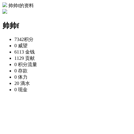
帅帅f的资料
帅帅f
7342
积分
0
威望
6113
金钱
1129
贡献
0
积分流量
0
存款
0
体力
20
滴水
0
现金