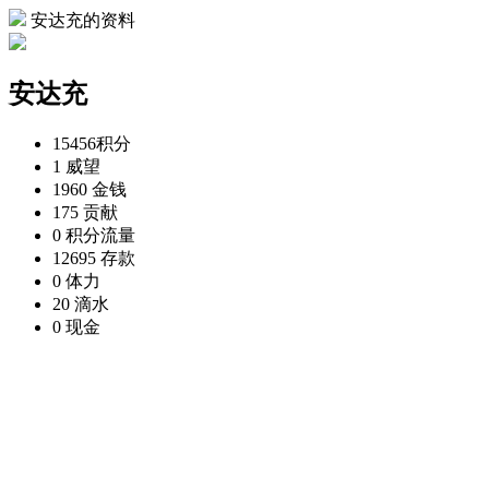
安达充的资料
安达充
15456
积分
1
威望
1960
金钱
175
贡献
0
积分流量
12695
存款
0
体力
20
滴水
0
现金