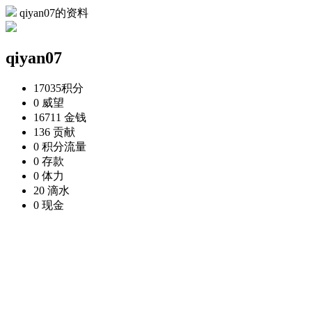
qiyan07的资料
qiyan07
17035
积分
0
威望
16711
金钱
136
贡献
0
积分流量
0
存款
0
体力
20
滴水
0
现金