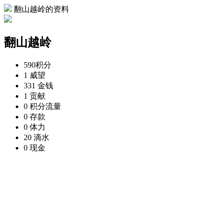
翻山越岭的资料
翻山越岭
590
积分
1
威望
331
金钱
1
贡献
0
积分流量
0
存款
0
体力
20
滴水
0
现金