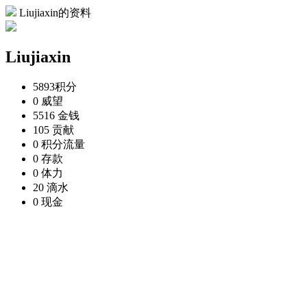
Liujiaxin的资料
Liujiaxin
5893
积分
0
威望
5516
金钱
105
贡献
0
积分流量
0
存款
0
体力
20
滴水
0
现金