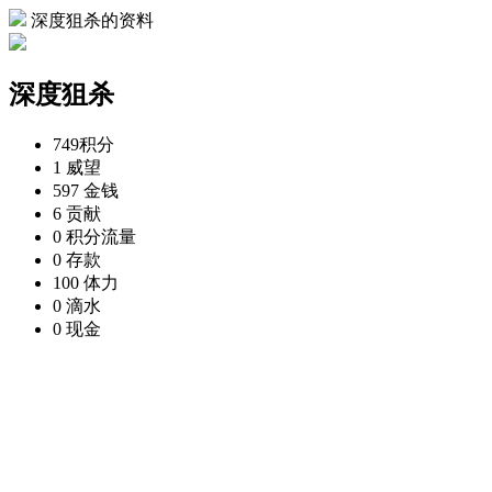
深度狙杀的资料
深度狙杀
749
积分
1
威望
597
金钱
6
贡献
0
积分流量
0
存款
100
体力
0
滴水
0
现金