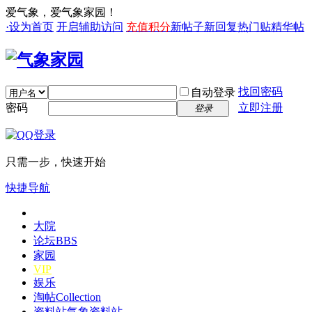
爱气象，爱气象家园！
·设为首页
开启辅助访问
充值积分
新帖子
新回复
热门贴
精华帖
找回密码
自动登录
密码
立即注册
登录
只需一步，快速开始
快捷导航
大院
论坛
BBS
家园
VIP
娱乐
淘帖
Collection
资料站
气象资料站