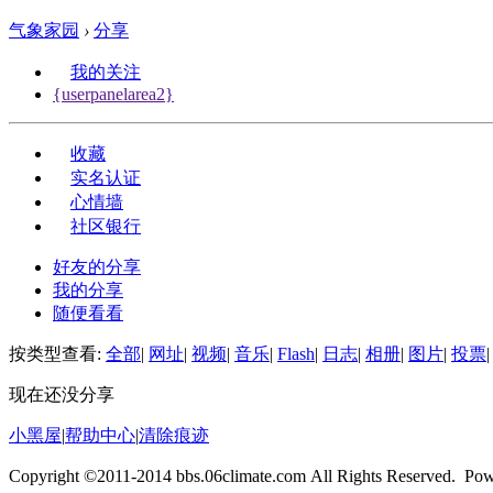
气象家园
›
分享
我的关注
{userpanelarea2}
收藏
实名认证
心情墙
社区银行
好友的分享
我的分享
随便看看
按类型查看:
全部
|
网址
|
视频
|
音乐
|
Flash
|
日志
|
相册
|
图片
|
投票
|
现在还没分享
小黑屋
|
帮助中心
|
清除痕迹
Copyright ©2011-2014 bbs.06climate.com All Rights Reserved. Po