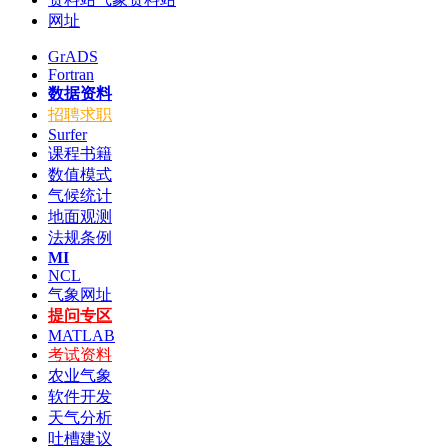
网址
GrADS
Fortran
数据资料
招聘求职
Surfer
课程书籍
数值模式
气候统计
地面观测
法规条例
MI
NCL
气象网址
提问专区
MATLAB
考试资料
农业气象
软件开发
天气分析
吐槽建议