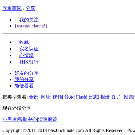
气象家园
›
分享
我的关注
{userpanelarea2}
收藏
实名认证
心情墙
社区银行
好友的分享
我的分享
随便看看
按类型查看:
全部
|
网址
|
视频
|
音乐
|
Flash
|
日志
|
相册
|
图片
|
投票
|
现在还没分享
小黑屋
|
帮助中心
|
清除痕迹
Copyright ©2011-2014 bbs.06climate.com All Rights Reserved. Po