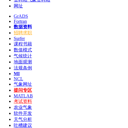
网址
GrADS
Fortran
数据资料
招聘求职
Surfer
课程书籍
数值模式
气候统计
地面观测
法规条例
MI
NCL
气象网址
提问专区
MATLAB
考试资料
农业气象
软件开发
天气分析
吐槽建议