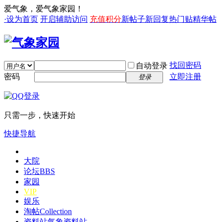
爱气象，爱气象家园！
·设为首页
开启辅助访问
充值积分
新帖子
新回复
热门贴
精华帖
找回密码
自动登录
密码
立即注册
登录
只需一步，快速开始
快捷导航
大院
论坛
BBS
家园
VIP
娱乐
淘帖
Collection
资料站
气象资料站