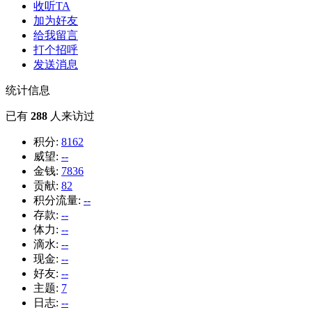
收听TA
加为好友
给我留言
打个招呼
发送消息
统计信息
已有
288
人来访过
积分:
8162
威望:
--
金钱:
7836
贡献:
82
积分流量:
--
存款:
--
体力:
--
滴水:
--
现金:
--
好友:
--
主题:
7
日志:
--