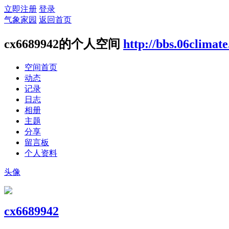
立即注册
登录
气象家园
返回首页
cx6689942的个人空间
http://bbs.06climat
空间首页
动态
记录
日志
相册
主题
分享
留言板
个人资料
头像
cx6689942